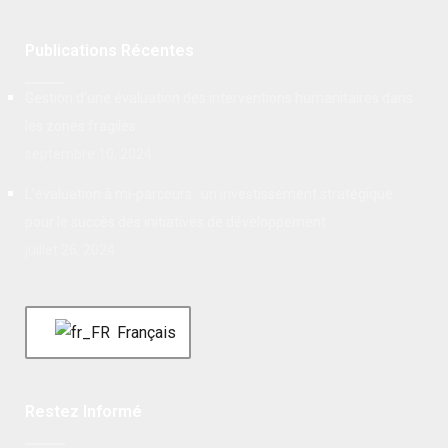
Publications Récentes
Gestion d’une évaluation des interventions humanitaires dans
les zones fragiles
septembre 10, 2024
L'évaluation à mi-parcours : un investissement stratégique
pour le succès des initiatives de développement
juillet 26, 2024
Français
Restez Informé