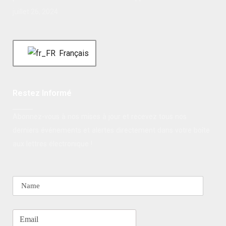
juillet 26, 2024
Français
Restez Informé
Abonnez-vous à nos mises à jour et recevez tous nos
derniers événements et alertes directement dans votre boîte
aux lettres électronique !